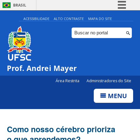
BRASIL
Simplifique!
ACESSIBILIDADE
ALTO CONTRASTE
MAPA DO SITE
Comunica BR
Participe
Acesso à informação
Legislação
Prof. Andrei Mayer
Canais
Área Restrita
Administradores do Site
MENU
Como nosso cérebro prioriza
o que aprendemos?