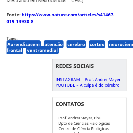
Mestrando em Neurociências – UFSC)
Fonte:
https://www.nature.com/articles/s41467-
019-13930-8
Tags:
Aprendizagem
atenção
cérebro
córtex
neurociên
frontal
ventromedial
REDES SOCIAIS
INSTAGRAM – Prof. Andrei Mayer
YOUTUBE – A culpa é do cérebro
CONTATOS
Prof. Andrei Mayer, PhD
Dpto de Ciências Fisiológicas
Centro de Ciência Biológicas