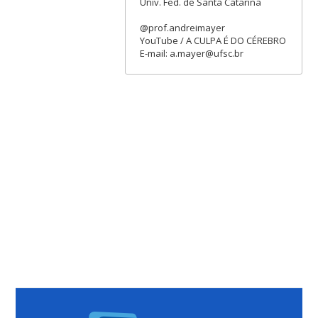
Univ. Fed. de Santa Catarina
@prof.andreimayer
YouTube / A CULPA É DO CÉREBRO
E-mail: a.mayer@ufsc.br