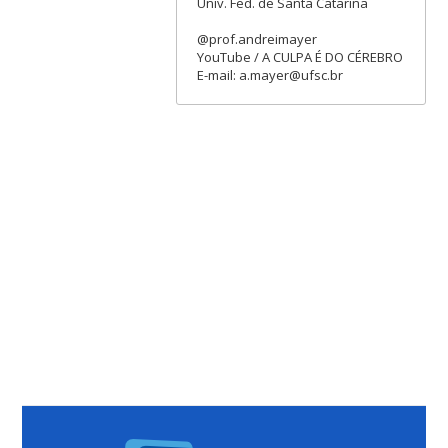
Univ. Fed. de Santa Catarina
@prof.andreimayer
YouTube / A CULPA É DO CÉREBRO
E-mail: a.mayer@ufsc.br