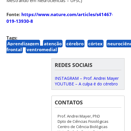
Mestrando em Neurociências – UFSC)
Fonte:
https://www.nature.com/articles/s41467-
019-13930-8
Tags:
Aprendizagem
atenção
cérebro
córtex
neurociên
frontal
ventromedial
REDES SOCIAIS
INSTAGRAM – Prof. Andrei Mayer
YOUTUBE – A culpa é do cérebro
CONTATOS
Prof. Andrei Mayer, PhD
Dpto de Ciências Fisiológicas
Centro de Ciência Biológicas