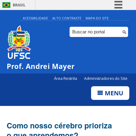
BRASIL
Simplifique!
ACESSIBILIDADE
ALTO CONTRASTE
MAPA DO SITE
Comunica BR
Participe
Acesso à informação
Legislação
Prof. Andrei Mayer
Canais
Área Restrita
Administradores do Site
MENU
Como nosso cérebro prioriza
o que aprendemos?