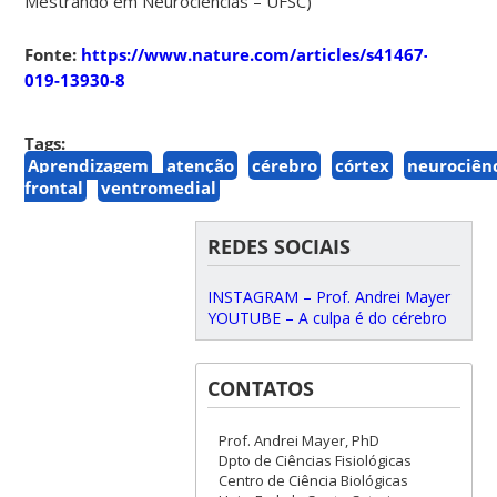
Mestrando em Neurociências – UFSC)
Fonte:
https://www.nature.com/articles/s41467-
019-13930-8
Tags:
Aprendizagem
atenção
cérebro
córtex
neurociên
frontal
ventromedial
REDES SOCIAIS
INSTAGRAM – Prof. Andrei Mayer
YOUTUBE – A culpa é do cérebro
CONTATOS
Prof. Andrei Mayer, PhD
Dpto de Ciências Fisiológicas
Centro de Ciência Biológicas