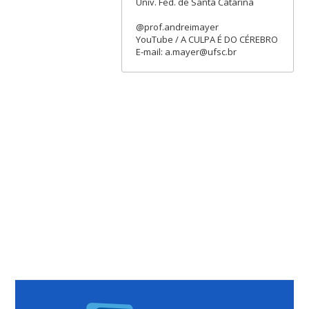
Univ. Fed. de Santa Catarina
@prof.andreimayer
YouTube / A CULPA É DO CÉREBRO
E-mail: a.mayer@ufsc.br