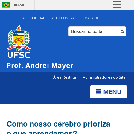
BRASIL
Simplifique!
ACESSIBILIDADE
ALTO CONTRASTE
MAPA DO SITE
Comunica BR
Participe
Acesso à informação
Legislação
Prof. Andrei Mayer
Canais
Área Restrita
Administradores do Site
MENU
Como nosso cérebro prioriza
o que aprendemos?