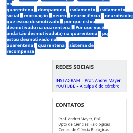
na
quarentena
dompamina
isolamento
isolamento
social
motivação
neuro
neurociência
neurofisiolo
que estou desmotivado
por que estou
desmotivado na quarentena
Por que você
anda tão desmotivado(a) na quarentena
pq
estou desmotivado na
quarentena
quarentena
sistema de
recompensa
REDES SOCIAIS
INSTAGRAM – Prof. Andrei Mayer
YOUTUBE – A culpa é do cérebro
CONTATOS
Prof. Andrei Mayer, PhD
Dpto de Ciências Fisiológicas
Centro de Ciência Biológicas