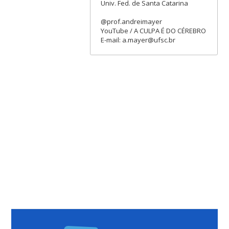
Univ. Fed. de Santa Catarina
@prof.andreimayer
YouTube / A CULPA É DO CÉREBRO
E-mail: a.mayer@ufsc.br