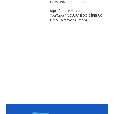
Univ. Fed. de Santa Catarina
@prof.andreimayer
YouTube / A CULPA É DO CÉREBRO
E-mail: a.mayer@ufsc.br