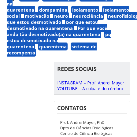
na
quarentena
dompamina
isolamento
isolamento
social
motivação
neuro
neurociência
neurofisiolo
que estou desmotivado
por que estou
desmotivado na quarentena
Por que você
anda tão desmotivado(a) na quarentena
pq
estou desmotivado na
quarentena
quarentena
sistema de
recompensa
REDES SOCIAIS
INSTAGRAM – Prof. Andrei Mayer
YOUTUBE – A culpa é do cérebro
CONTATOS
Prof. Andrei Mayer, PhD
Dpto de Ciências Fisiológicas
Centro de Ciência Biológicas