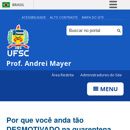
BRASIL
Simplifique!
ACESSIBILIDADE
ALTO CONTRASTE
MAPA DO SITE
Comunica BR
Participe
Acesso à informação
Legislação
Prof. Andrei Mayer
Canais
Área Restrita
Administradores do Site
MENU
Por que você anda tão
DESMOTIVADO na quarentena