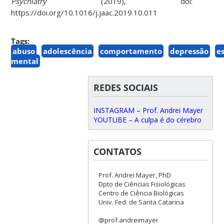
Psychiatry
(2019), doi:
https://doi.org/10.1016/j.jaac.2019.10.011
Tags:
abuso
adolescência
comportamento
depressão
e
mental
REDES SOCIAIS
INSTAGRAM – Prof. Andrei Mayer
YOUTUBE – A culpa é do cérebro
CONTATOS
Prof. Andrei Mayer, PhD
Dpto de Ciências Fisiológicas
Centro de Ciência Biológicas
Univ. Fed. de Santa Catarina
@prof.andreimayer