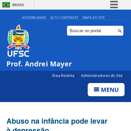
BRASIL
Simplifique!
ACESSIBILIDADE
ALTO CONTRASTE
MAPA DO SITE
Comunica BR
Participe
Acesso à informação
Legislação
Prof. Andrei Mayer
Canais
Área Restrita
Administradores do Site
MENU
Abuso na infância pode levar
à depressão