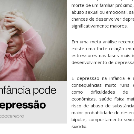
morte de um familiar próximo, 
abuso sexual ou emocional, sa
chances de desenvolver depr
significativamente maiores.
Em uma meta análise recent
existe uma forte relação en
estressores nas fases mais in
desenvolvimento de depressã
E depressão na infância e 
consequências muito ruins
como dificuldades de s
econômicas, saúde física mais
risco de abuso de substância
maior probabilidade de desen
bipolar, comportamento sexua
suicídio.