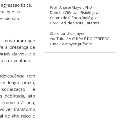
agressão física,
Prof. Andrei Mayer, PhD
iba que as
Dpto de Ciências Fisiológicas
Centro de Ciência Biológicas
essão são
Univ. Fed. de Santa Catarina
@prof.andreimayer
YouTube / A CULPA É DO CÉREBRO
e, mostraram que
E-mail: a.mayer@ufsc.br
tre a presença de
iciais da vida e o
o na juventude.
adolescência tem
 em longo prazo,
ocialização e
 debilitada, alto
 (como o álcool),
volver transtorno
l de alto risco e