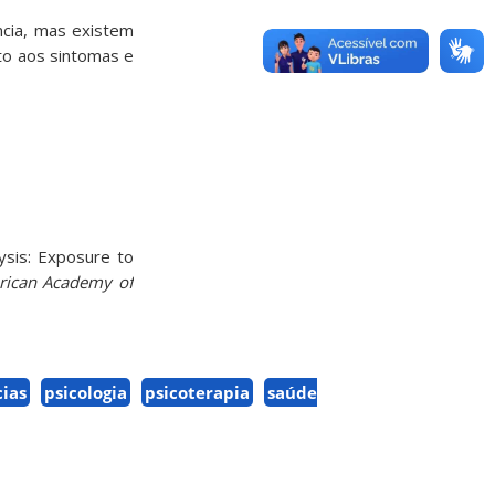
ncia, mas existem
nto aos sintomas e
ysis: Exposure to
erican Academy of
ias
psicologia
psicoterapia
saúde