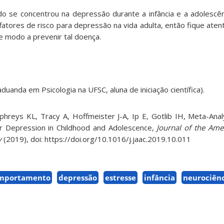
o se concentrou na depressão durante a infância e a adolescê
fatores de risco para depressão na vida adulta, então fique ate
e modo a prevenir tal doença.
duanda em Psicologia na UFSC, aluna de iniciação científica).
hreys KL, Tracy A, Hoffmeister J-A, Ip E, Gotlib IH, Meta-Anal
for Depression in Childhood and Adolescence,
Journal of the Am
y
(2019), doi: https://doi.org/10.1016/j.jaac.2019.10.011
mportamento
depressão
estresse
infância
neurociênc