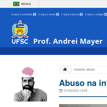
BRASIL
Ir para o conteúdo
1
Ir para o menu
2
Ir para a busca
3
Ir para o rodapé
4
Prof. Andrei Mayer
Assunto: abuso
Abuso na in
07/08/2020 19:58