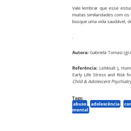
Vale lembrar que esse estud
muitas similaridades com os 
busque uma vida saudável, d
.
Autora:
Gabriela Tomasi (gra
Referência:
LeMoult J, Hump
Early Life Stress and Risk 
Child & Adolescent Psychiatr
Tags:
abuso
adolescência
co
mental