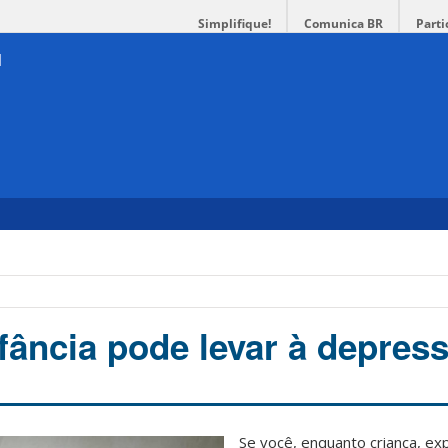
Simplifique!
Comunica BR
Parti
fância pode levar à depres
Se você, enquanto criança, ex