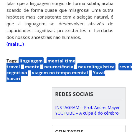
falar que a linguagem surgiu de forma súbita, acaba
soando de forma quase que milagrosa! Uma outra
hipótese mais consistente com a seleção natural, é
que a linguagem se desenvolveu através de
capacidades cognitivas preexistentes e herdadas
dos nossos ancestrais não humanos.
(mais…)
Tags:
linguagem
mental time
travel
mente
neurociência
neurolinguística
revol
cognitiva
viagem no tempo mental
Yuval
harari
REDES SOCIAIS
INSTAGRAM – Prof. Andrei Mayer
YOUTUBE – A culpa é do cérebro
CONTATOS