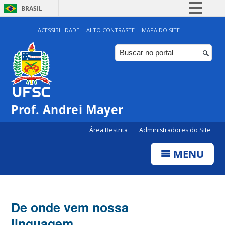
BRASIL
Simplifique!
ACESSIBILIDADE
ALTO CONTRASTE
MAPA DO SITE
Comunica BR
Participe
Acesso à informação
Legislação
Prof. Andrei Mayer
Canais
Área Restrita
Administradores do Site
MENU
De onde vem nossa
linguagem