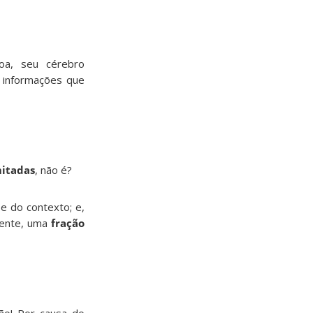
oa, seu cérebro
 informações que
mitadas
, não é?
 e do contexto; e,
mente, uma
fração