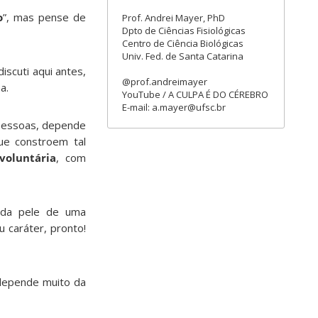
o
”, mas pense de
Prof. Andrei Mayer, PhD
Dpto de Ciências Fisiológicas
Centro de Ciência Biológicas
Univ. Fed. de Santa Catarina
iscuti aqui antes,
@prof.andreimayer
a.
YouTube / A CULPA É DO CÉREBRO
E-mail: a.mayer@ufsc.br
 pessoas, depende
ue constroem tal
voluntária
, com
 da pele de uma
u caráter, pronto!
 depende muito da