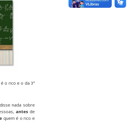
 o rico e o da 3ª
disse nada sobre
pessoas,
antes
de
e
quem é o rico e