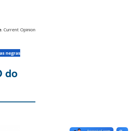
e
. Current Opinion
as negras
O do