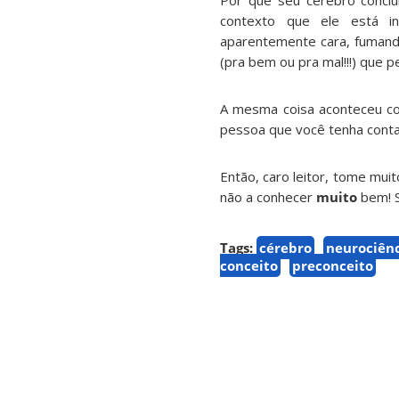
Por que seu cérebro conclu
contexto que ele está i
aparentemente cara, fumand
(pra bem ou pra mal!!!) que p
A mesma coisa aconteceu co
pessoa que você tenha conta
Então, caro leitor, tome mu
não a conhecer
muito
bem! S
Tags:
cérebro
neurociên
conceito
preconceito