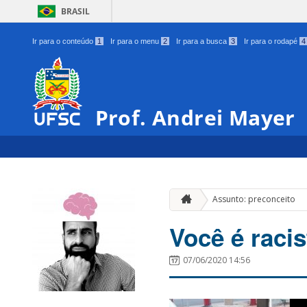
BRASIL
Ir para o conteúdo
1
Ir para o menu
2
Ir para a busca
3
Ir para o rodapé
4
Prof. Andrei Mayer
Assunto: preconceito
Você é raci
07/06/2020 14:56