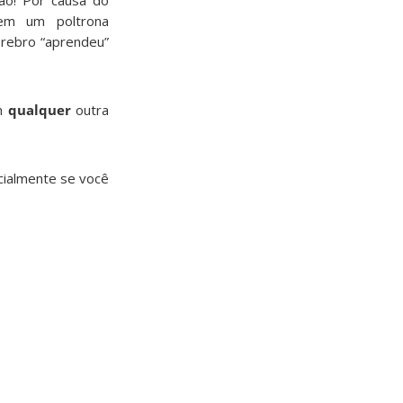
Não! Por causa do
 em um poltrona
érebro “aprendeu”
om
qualquer
outra
cialmente se você