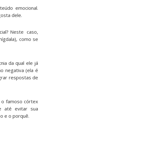
teúdo emocional.
osta dele.
cial? Neste caso,
mígdala), como se
ia da qual ele já
 negativa (ela é
agrar respostas de
 o famoso córtex
e até evitar sua
do e o porquê.