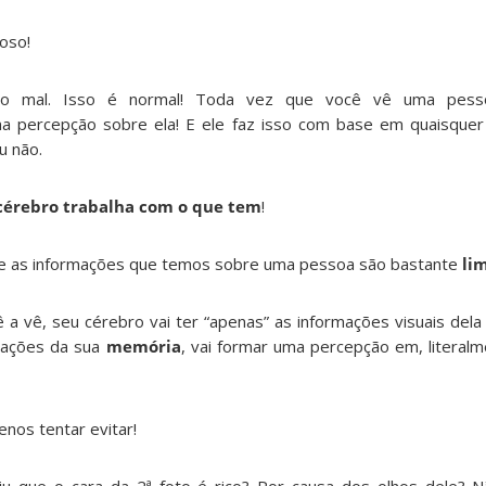
uoso!
do mal. Isso é normal! Toda vez que você vê uma pess
 percepção sobre ela! E ele faz isso com base em quaisquer
u não.
cérebro trabalha com o que tem
!
re as informações que temos sobre uma pessoa são bastante
li
 a vê, seu cérebro vai ter “apenas” as informações visuais dela
mações da sua
memória
, vai formar uma percepção em, literal
nos tentar evitar!