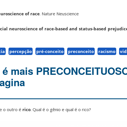
uroscience of race
. Nature Neuscience
cial neuroscience of race-based and status-based prejudic
cia
percepção
pré-conceito
preconceito
racismo
vid
o é mais PRECONCEITUOS
agina
e o outro é
rico
. Qual é o gênio e qual é o rico?