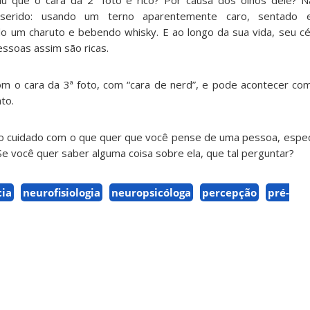
iu que o cara da 2ª foto é rico? Por causa dos olhos dele? 
nserido: usando um terno aparentemente caro, sentado
o um charuto e bebendo whisky. E ao longo da sua vida, seu c
essoas assim são ricas.
m o cara da 3ª foto, com “cara de nerd”, e pode acontecer c
to.
ito cuidado com o que quer que você pense de uma pessoa, espe
e você quer saber alguma coisa sobre ela, que tal perguntar?
cia
neurofisiologia
neuropsicóloga
percepção
pré-