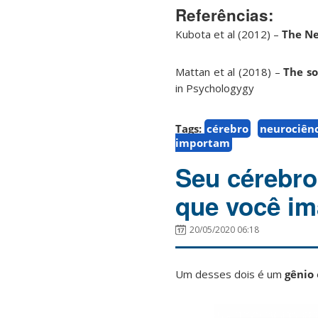
Referências:
Kubota et al (2012) –
The Ne
Mattan et al (2018) –
The so
in Psychologygy
Tags:
cérebro
neurociên
importam
Seu cérebr
que você im
20/05/2020 06:18
Um desses dois é um
gênio