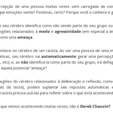
percepção de uma pessoa muitas vezes vem carregada de con
ue emoções sente? Positivas, certo? Porque você o conhece e g
 seu cérebro identifica como não sendo parte do seu grupo so
egiões relacionados à
medo
e
agressividade
(em especial a a
a como uma
ameaça
.
ntece no cérebro de um racista. Ao ver uma pessoa de uma etn
ativas, seu cérebro vai
automaticamente
gerar uma percepção
, etc); e, ao
não
identifica-la como parte do seu grupo, irá defl
àquela potencial “ameaça”!
iões do cérebro relacionados à deliberação e reflexão, como
trás da testa), podem suplantar tais repostas automáticas 
 racista precisa usá-las para refletir sobre o que está acontecen
so que vemos acontecendo muitas vezes, não é
Derek Chauvin?