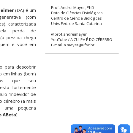
Prof. Andrei Mayer, PhD
heimer
(DA) é um
Dpto de Ciências Fisiológicas
generativa (com
Centro de Ciência Biológicas
Univ. Fed. de Santa Catarina
s), caracterizada
 pela perda de
@prof.andreimayer
 (a pessoa chega
YouTube / A CULPA É DO CÉREBRO
 quem é você em
E-mail: a.mayer@ufsc.br
o para descobrir
o em linhas (bem)
emos que seu
 está fortemente
ulo “indevido” de
o cérebro (a mais
é uma pequena
o ABeta
).