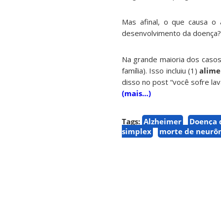
Mas afinal, o que causa o 
desenvolvimento da doença?
Na grande maioria dos caso
família). Isso incluiu (1)
alime
disso no post “você sofre l
(mais…)
Tags:
Alzheimer
Doença 
simplex
morte de neurôn