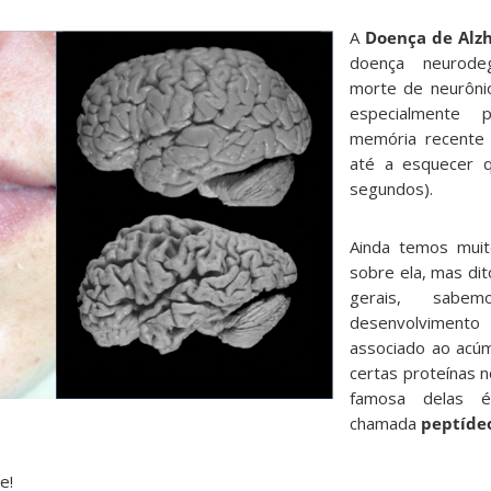
A
Doença de Alz
doença neurode
morte de neurônio
especialmente
memória recente
até a esquecer
segundos).
Ainda temos muit
sobre ela, mas dit
gerais, sab
desenvolvimento
associado ao acúm
certas proteínas n
famosa delas 
chamada
peptíde
e!