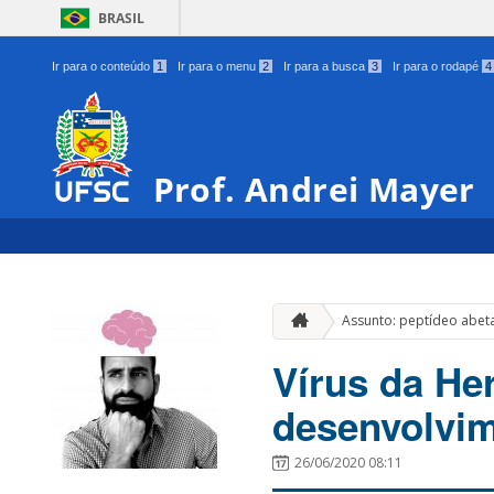
BRASIL
Ir para o conteúdo
1
Ir para o menu
2
Ir para a busca
3
Ir para o rodapé
4
Prof. Andrei Mayer
Assunto: peptídeo abet
Vírus da He
desenvolvim
26/06/2020 08:11