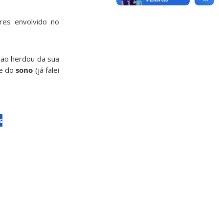
ores envolvido no
 não herdou da sua
de do
sono
(já falei
s