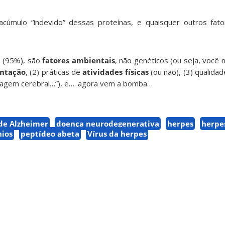
acúmulo “indevido” dessas proteínas, e quaisquer outros fat
s (95%), são
fatores ambientais
, não genéticos (ou seja, você
ntação
, (2) práticas de
atividades físicas
(ou não), (3) qualida
avagem cerebral…”), e…. agora vem a bomba…
de Alzheimer
doença neurodegenerativa
herpes
herpe
ios
peptídeo abeta
Vírus da herpes