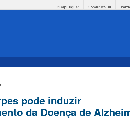
Simplifique!
Comunica BR
Parti
a
rpes pode induzir
ento da Doença de Alzhei